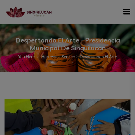
modal-check
Despertando El Arte - Presidencia
Municipal De Singuilucan
You Here!
Home
It Service
Despertando El Arte