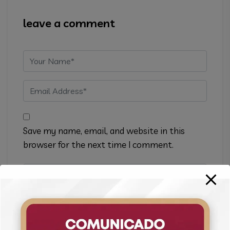
leave a comment
Name
Email
Save my name, email, and website in this
browser for the next time I comment.
Website