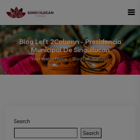
modal-check
Blog Left 2Column - Presidencia
Municipal De Singuilucan
You Here!
Home
Blog Left 2Column
Search
Search