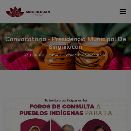
modal-check
Convocatoria - Presidencia Municipal De
Singuilucan
You Here!
Home
Category: Convocatoria