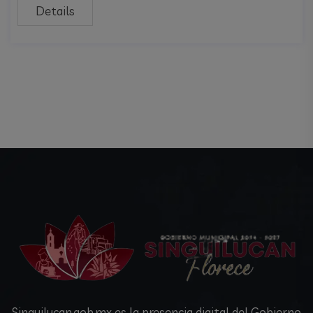
Details
Singuilucan.gob.mx es la presencia digital del Gobierno