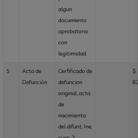
algun
documento
aprobatorio
con
legitimidad.
5
Acta de
Cerfificado de
$
Defunción
defuncion
8
original, acta
de
nacimiento
del difunt, Ine,
curp, 2