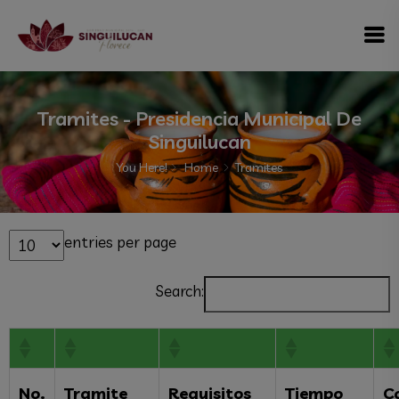
modal-check
Tramites - Presidencia Municipal De
Singuilucan
You Here!
Home
Tramites
entries per page
Search:
No.
Tramite
Requisitos
Tiempo
C