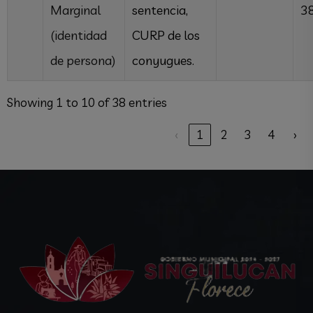
Marginal
sentencia,
3
(identidad
CURP de los
de persona)
conyugues.
Showing 1 to 10 of 38 entries
‹
1
2
3
4
›