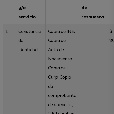
y/o
de
servicio
respuesta
1
Constancia
Copia de INE,
$
de
Copia de
8
Identidad
Acta de
Nacimiento,
Copia de
Curp, Copia
de
comprobante
de domicilio,
2 fotografías