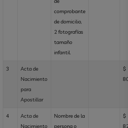
de
comprobante
de domicilio,
2 fotografías
tamaño
infantil.
3
Acta de
$
Nacimiento
8
para
Apostillar
4
Acta de
Nombre de la
$
Nacimiento
persona o
8