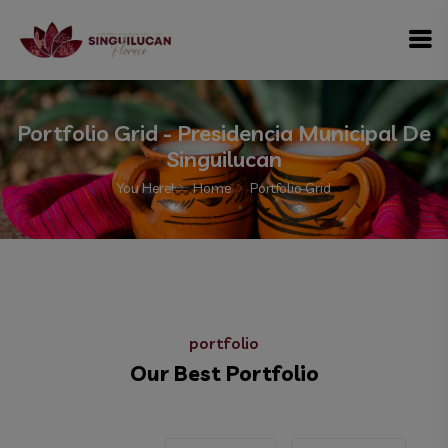
modal-check
Portfolio Grid - Presidencia Municipal De
Singuilucan
You Here!
Home
Portfolio Grid
portfolio
Our Best Portfolio