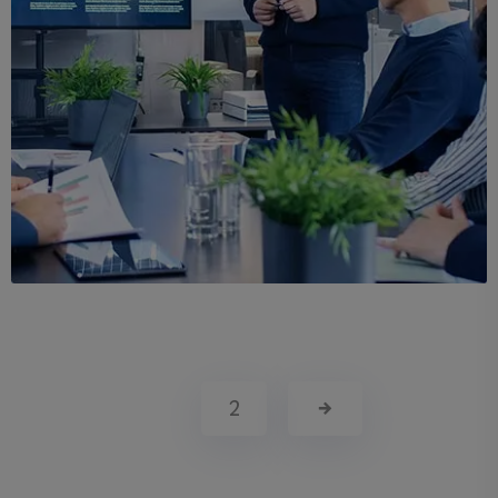
Demo Media Title 6
UI Design
UX Research
1
2