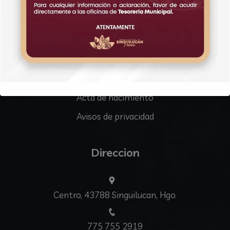
Ligas de interés
Gobierno Federal
Gobierno del Estado de Hidago
Curp
Acta de nacimiento
Avisos de privacidad
Direccion
Centro, 43788 Singuilucan, Hgo.
775 755 2919