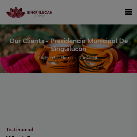
modal-check
Our Clients - Presidencia Municipal De
Singuilucan
You Here!
Home
Our Clients
Testimonial